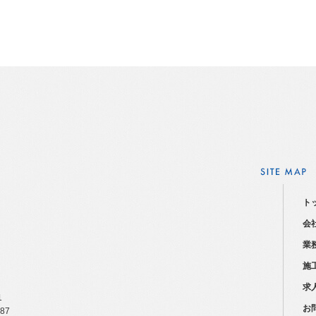
ト
会
業
施
求
1
お
487